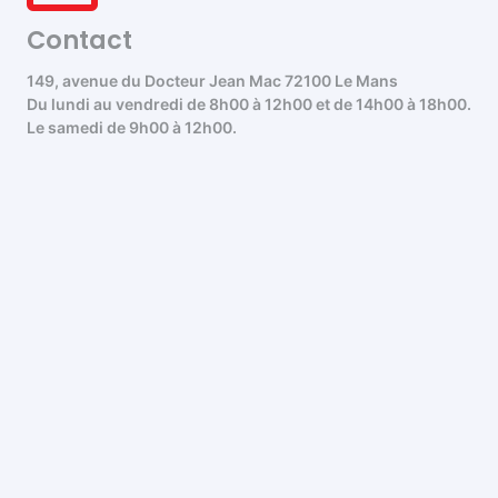
Contact
149, avenue du Docteur Jean Mac 72100 Le Mans
Du lundi au vendredi de 8h00 à 12h00 et de 14h00 à 18h00.
Le samedi de 9h00 à 12h00.
02 53 15 60 68
Contact@alugroupe.fr
Qui sommes nous
Moyens de paiements et livraison
Demande de devis
Mentions légales
Conditions générales de vente
Politique de confidentialité