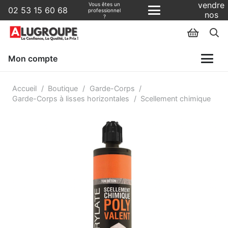
vendre
Vous êtes un
02 53 15 60 68
professionnel
nos
?
produits
?
Mon compte
Accueil
/
Boutique
/
Garde-Corps
/
Garde-Corps à lisses horizontales
/
Scellement chimique