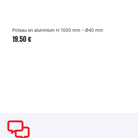
Coude 90° pour main courante ⦰50 mm
8.99
€